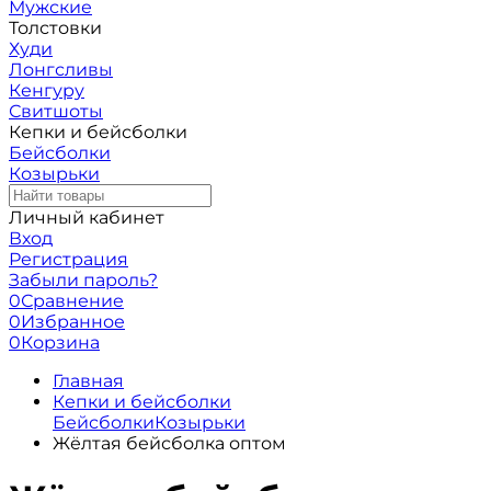
Мужские
Толстовки
Худи
Лонгсливы
Кенгуру
Свитшоты
Кепки и бейсболки
Бейсболки
Козырьки
Личный кабинет
Вход
Регистрация
Забыли пароль?
0
Сравнение
0
Избранное
0
Корзина
Главная
Кепки и бейсболки
Бейсболки
Козырьки
Жёлтая бейсболка оптом