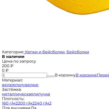
Категория:
Кепки и бейсболки
,
Бейсболки
В наличии
Цена по запросу
200
₽
0
₽
В корзину
В корзине
Пере
Материал:
велюр
полувелюр
Застёжка:
металлическая
липучка
Плотность:
160 г/м2
200 г/м2
240 г/м2
Для вышивки:
Да