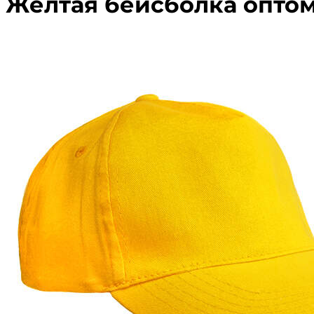
Жёлтая бейсболка опто