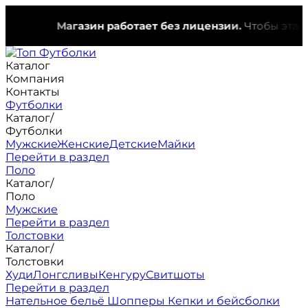
Магазин работает без лицензии.
Чтобы эта надпи
Каталог
Компания
Контакты
Футболки
Каталог
/
Футболки
Мужские
Женские
Детские
Майки
Перейти в раздел
Поло
Каталог
/
Поло
Мужские
Перейти в раздел
Толстовки
Каталог
/
Толстовки
Худи
Лонгсливы
Кенгуру
Свитшоты
Перейти в раздел
Нательное бельё
Шопперы
Кепки и бейсболки