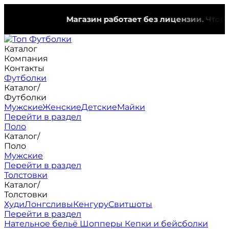
Магазин работает без лицензии.
Чтобы э
Каталог
Компания
Контакты
Футболки
Каталог
/
Футболки
Мужские
Женские
Детские
Майки
Перейти в раздел
Поло
Каталог
/
Поло
Мужские
Перейти в раздел
Толстовки
Каталог
/
Толстовки
Худи
Лонгсливы
Кенгуру
Свитшоты
Перейти в раздел
Нательное бельё
Шопперы
Кепки и бейсболки