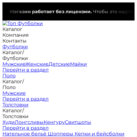
Магазин работает без лицензии.
Чтобы эта надпись и
Каталог
Компания
Контакты
Футболки
Каталог
/
Футболки
Мужские
Женские
Детские
Майки
Перейти в раздел
Поло
Каталог
/
Поло
Мужские
Перейти в раздел
Толстовки
Каталог
/
Толстовки
Худи
Лонгсливы
Кенгуру
Свитшоты
Перейти в раздел
Нательное бельё
Шопперы
Кепки и бейсболки