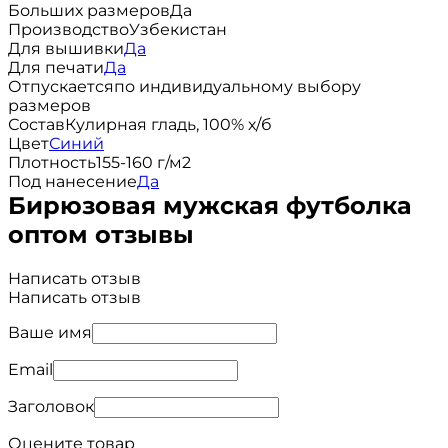
Больших размеров
Да
Производство
Узбекистан
Для вышивки
Да
Для печати
Да
Отпускается
по индивидуальному выбору
размеров
Состав
Кулирная гладь, 100% х/б
Цвет
Синий
Плотность
155-160 г/м2
Под нанесение
Да
Бирюзовая мужская футболка
оптом отзывы
Написать отзыв
Написать отзыв
Ваше имя
Email
Заголовок
Оцените товар