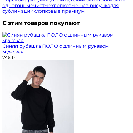
однотонные
чистые
хлопковые без рисунка
для
сублимации
хлопковые премиум
С этим товаров покупают
Синяя рубашка ПОЛО с длинным рукавом
мужская
745
₽