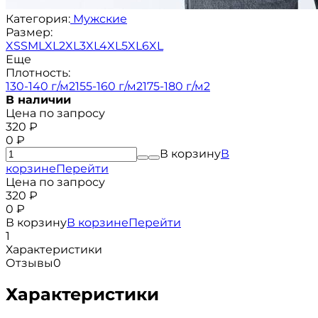
Категория:
Мужские
Размер:
XS
S
M
L
XL
2XL
3XL
4XL
5XL
6XL
Еще
Плотность:
130-140 г/м2
155-160 г/м2
175-180 г/м2
В наличии
Цена по запросу
320
₽
0
₽
В корзину
В
корзине
Перейти
Цена по запросу
320
₽
0
₽
В корзину
В корзине
Перейти
1
Характеристики
Отзывы
0
Характеристики