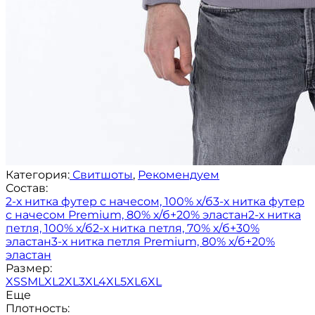
Категория:
Свитшоты
,
Рекомендуем
Состав:
2-х нитка футер с начесом, 100% х/б
3-х нитка футер
с начесом Premium, 80% х/б+20% эластан
2-х нитка
петля, 100% х/б
2-х нитка петля, 70% х/б+30%
эластан
3-х нитка петля Premium, 80% х/б+20%
эластан
Размер:
XS
S
M
L
XL
2XL
3XL
4XL
5XL
6XL
Еще
Плотность: