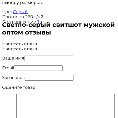
выбору размеров.
Цвет
Серый
Плотность
260 г/м2
Под нанесение
Да
Светло-серый свитшот мужской
оптом отзывы
Написать отзыв
Написать отзыв
Ваше имя
Email
Заголовок
Оцените товар