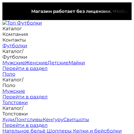
Магазин работает без лицензии.
Чтобы эта н
Каталог
Компания
Контакты
Футболки
Каталог
/
Футболки
Мужские
Женские
Детские
Майки
Перейти в раздел
Поло
Каталог
/
Поло
Мужские
Перейти в раздел
Толстовки
Каталог
/
Толстовки
Худи
Лонгсливы
Кенгуру
Свитшоты
Перейти в раздел
Нательное бельё
Шопперы
Кепки и бейсболки