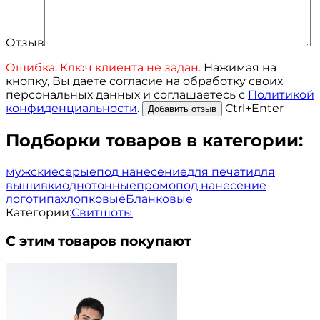
Отзыв
Ошибка. Ключ клиента не задан.
Нажимая на
кнопку, Вы даете согласие на обработку своих
персональных данных и соглашаетесь с
Политикой
конфиденциальности
.
Ctrl+Enter
Подборки товаров в категории:
мужские
серые
под нанесение
для печати
для
вышивки
однотонные
промо
под нанесение
логотипа
хлопковые
Бланковые
Категории:
Свитшоты
С этим товаров покупают