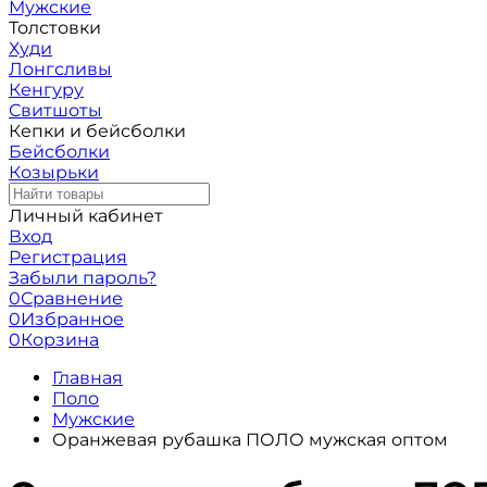
Мужские
Толстовки
Худи
Лонгсливы
Кенгуру
Свитшоты
Кепки и бейсболки
Бейсболки
Козырьки
Личный кабинет
Вход
Регистрация
Забыли пароль?
0
Сравнение
0
Избранное
0
Корзина
Главная
Поло
Мужские
Оранжевая рубашка ПОЛО мужская оптом