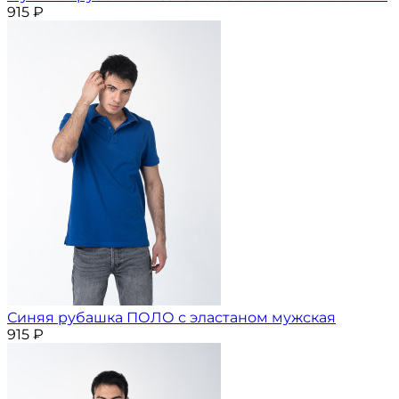
915
₽
Синяя рубашка ПОЛО с эластаном мужская
915
₽