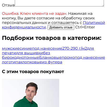
Отзыв
Ошибка. Ключ клиента не задан.
Нажимая на
кнопку, Вы даете согласие на обработку своих
персональных данных и соглашаетесь с
Политикой
конфиденциальности
.
Ctrl+Enter
Подборки товаров в категории:
мужские
синие
под нанесение
270-290 г/м2
для
печати
для вышивки
без
бирок
однотонные
Бланковые
промо
под нанесение
логотипа
хлопковые
из футера
С этим товаров покупают