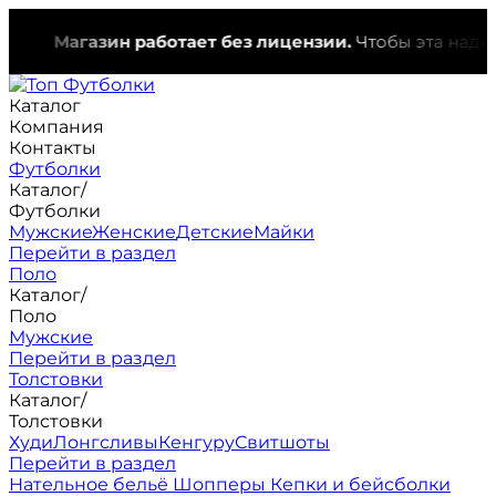
Магазин работает без лицензии.
Чтобы эта надпись и
Каталог
Компания
Контакты
Футболки
Каталог
/
Футболки
Мужские
Женские
Детские
Майки
Перейти в раздел
Поло
Каталог
/
Поло
Мужские
Перейти в раздел
Толстовки
Каталог
/
Толстовки
Худи
Лонгсливы
Кенгуру
Свитшоты
Перейти в раздел
Нательное бельё
Шопперы
Кепки и бейсболки