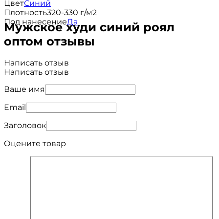
Цвет
Синий
Плотность
320-330 г/м2
Под нанесение
Да
Мужское худи синий роял
оптом отзывы
Написать отзыв
Написать отзыв
Ваше имя
Email
Заголовок
Оцените товар