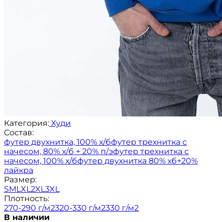
Категория:
Худи
Состав:
футер двухнитка, 100% х/б
футер трехнитка с
начесом, 80% х/б + 20% п/э
футер трехнитка с
начесом, 100% х/б
футер двухнитка 80% хб+20%
лайкра
Размер:
S
M
L
XL
2XL
3XL
Плотность:
270-290 г/м2
320-330 г/м2
330 г/м2
В наличии