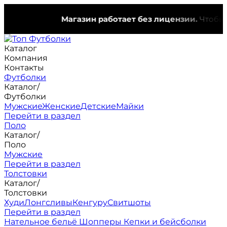
Магазин работает без лицензии.
Чтобы эт
Каталог
Компания
Контакты
Футболки
Каталог
/
Футболки
Мужские
Женские
Детские
Майки
Перейти в раздел
Поло
Каталог
/
Поло
Мужские
Перейти в раздел
Толстовки
Каталог
/
Толстовки
Худи
Лонгсливы
Кенгуру
Свитшоты
Перейти в раздел
Нательное бельё
Шопперы
Кепки и бейсболки