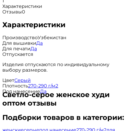
1
Характеристики
Отзывы
0
Характеристики
Производство
Узбекистан
Для вышивки
Да
Для печати
Да
Отпускается
Изделия отпускаются по индивидуальному
выбору размеров.
Цвет
Серый
Плотность
270-290 г/м2
Под нанесение
Да
Светло-серое женское худи
оптом отзывы
Подборки товаров в категории:
женские
серые
под нанесение
270-290 г/м2
для