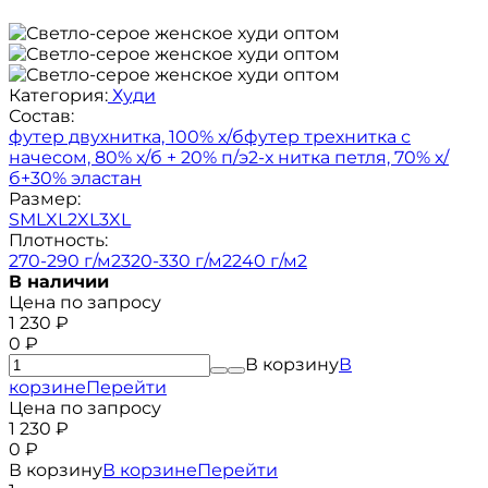
Категория:
Худи
Состав:
футер двухнитка, 100% х/б
футер трехнитка с
начесом, 80% х/б + 20% п/э
2-х нитка петля, 70% х/
б+30% эластан
Размер:
S
M
L
XL
2XL
3XL
Плотность:
270-290 г/м2
320-330 г/м2
240 г/м2
В наличии
Цена по запросу
1 230
₽
0
₽
В корзину
В
корзине
Перейти
Цена по запросу
1 230
₽
0
₽
В корзину
В корзине
Перейти