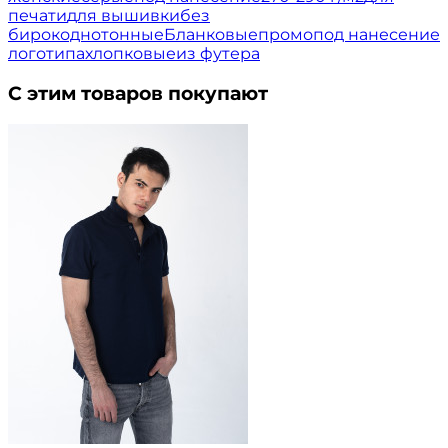
печати
для вышивки
без
бирок
однотонные
Бланковые
промо
под нанесение
логотипа
хлопковые
из футера
С этим товаров покупают