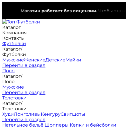
Магазин работает без лицензии.
Чтобы эта надпис
Каталог
Компания
Контакты
Футболки
Каталог
/
Футболки
Мужские
Женские
Детские
Майки
Перейти в раздел
Поло
Каталог
/
Поло
Мужские
Перейти в раздел
Толстовки
Каталог
/
Толстовки
Худи
Лонгсливы
Кенгуру
Свитшоты
Перейти в раздел
Нательное бельё
Шопперы
Кепки и бейсболки