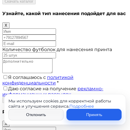
Скачать каталог
Узнайте, какой тип нанесения
подойдет для вас
X
Количество футболок для нанесения принта
Я соглашаюсь с
политикой
конфиденциальности
*
Даю согласие на получение
рекламно-
информационных рассылок
Узнать подробнее
Мы используем cookies для корректной работы
сайта и улучшения сервиса.
Подробнее
Расчитайте
индивидуальную скидку
Отклонить
Принять
X