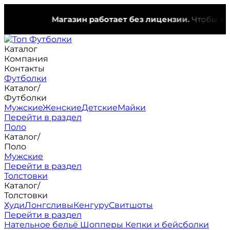
Магазин работает без лицензии.
Чтобы эта н
Каталог
Компания
Контакты
Футболки
Каталог
/
Футболки
Мужские
Женские
Детские
Майки
Перейти в раздел
Поло
Каталог
/
Поло
Мужские
Перейти в раздел
Толстовки
Каталог
/
Толстовки
Худи
Лонгсливы
Кенгуру
Свитшоты
Перейти в раздел
Нательное бельё
Шопперы
Кепки и бейсболки