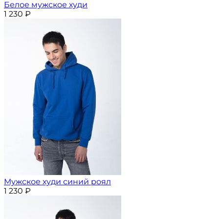
Белое мужское худи
1 230
₽
Мужское худи синий роял
1 230
₽