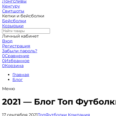
Лонгсливы
Кенгуру
Свитшоты
Кепки и бейсболки
Бейсболки
Козырьки
Личный кабинет
Вход
Регистрация
Забыли пароль?
0
Сравнение
0
Избранное
0
Корзина
Главная
Блог
Меню
2021 — Блог Топ Футбол
17 сентября 2021
ТопФутболки Компания