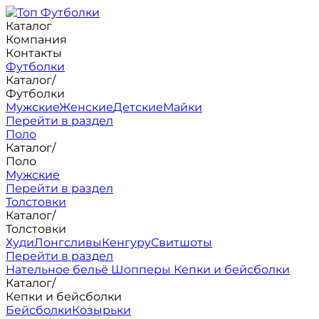
Каталог
Компания
Контакты
Футболки
Каталог
/
Футболки
Мужские
Женские
Детские
Майки
Перейти в раздел
Поло
Каталог
/
Поло
Мужские
Перейти в раздел
Толстовки
Каталог
/
Толстовки
Худи
Лонгсливы
Кенгуру
Свитшоты
Перейти в раздел
Нательное бельё
Шопперы
Кепки и бейсболки
Каталог
/
Кепки и бейсболки
Бейсболки
Козырьки