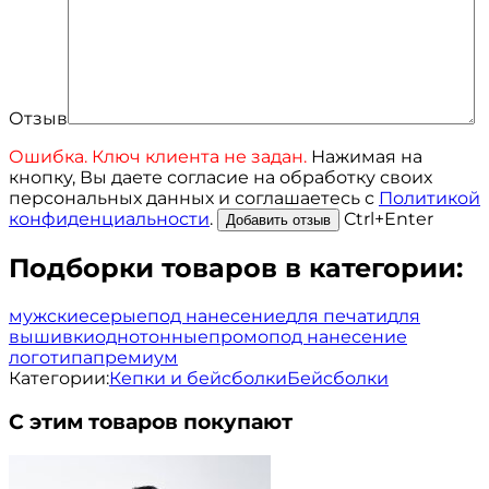
Отзыв
Ошибка. Ключ клиента не задан.
Нажимая на
кнопку, Вы даете согласие на обработку своих
персональных данных и соглашаетесь с
Политикой
конфиденциальности
.
Ctrl+Enter
Подборки товаров в категории:
мужские
серые
под нанесение
для печати
для
вышивки
однотонные
промо
под нанесение
логотипа
премиум
Категории:
Кепки и бейсболки
Бейсболки
С этим товаров покупают