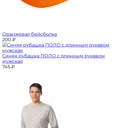
Оранжевая бейсболка
200
₽
Синяя рубашка ПОЛО с длинным рукавом
мужская
745
₽