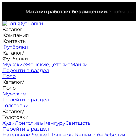
Магазин работает без лицензии.
Чтобы эта надп
Каталог
Компания
Контакты
Футболки
Каталог
/
Футболки
Мужские
Женские
Детские
Майки
Перейти в раздел
Поло
Каталог
/
Поло
Мужские
Перейти в раздел
Толстовки
Каталог
/
Толстовки
Худи
Лонгсливы
Кенгуру
Свитшоты
Перейти в раздел
Нательное бельё
Шопперы
Кепки и бейсболки