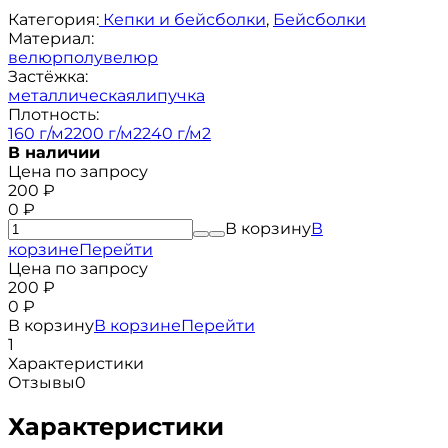
Категория:
Кепки и бейсболки
,
Бейсболки
Материал:
велюр
полувелюр
Застёжка:
металлическая
липучка
Плотность:
160 г/м2
200 г/м2
240 г/м2
В наличии
Цена по запросу
200
₽
0
₽
В корзину
В
корзине
Перейти
Цена по запросу
200
₽
0
₽
В корзину
В корзине
Перейти
1
Характеристики
Отзывы
0
Характеристики