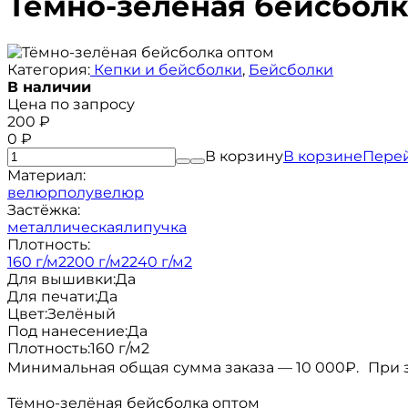
Тёмно-зелёная бейсболк
Категория:
Кепки и бейсболки
,
Бейсболки
В наличии
Цена по запросу
200
₽
0
₽
В корзину
В корзине
Пере
Материал:
велюр
полувелюр
Застёжка:
металлическая
липучка
Плотность:
160 г/м2
200 г/м2
240 г/м2
Для вышивки:
Да
Для печати:
Да
Цвет:
Зелёный
Под нанесение:
Да
Плотность:
160 г/м2
Минимальная общая сумма заказа — 10 000₽. При за
Тёмно-зелёная бейсболка оптом