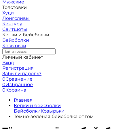
Мужские
Толстовки
Худи
Лонгсливы
Кенгуру
Свитшоты
Кепки и бейсболки
Бейсболки
Козырьки
Личный кабинет
Вход
Регистрация
Забыли пароль?
0
Сравнение
0
Избранное
0
Корзина
Главная
Кепки и бейсболки
Бейсболки
Козырьки
Тёмно-зелёная бейсболка оптом