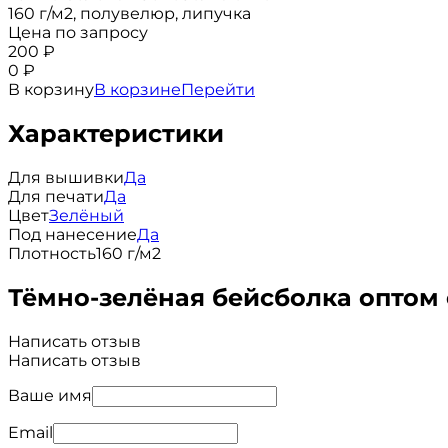
160 г/м2, полувелюр, липучка
Цена по запросу
200
₽
0
₽
В корзину
В корзине
Перейти
Характеристики
Для вышивки
Да
Для печати
Да
Цвет
Зелёный
Под нанесение
Да
Плотность
160 г/м2
Тёмно-зелёная бейсболка оптом
Написать отзыв
Написать отзыв
Ваше имя
Email